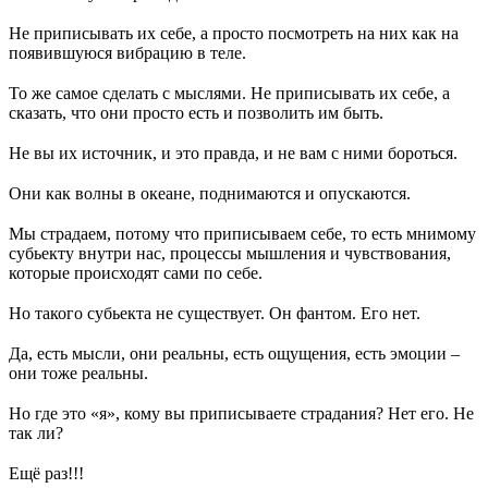
⠀
Не приписывать их себе, а просто посмотреть на них как на
появившуюся вибрацию в теле.
⠀
То же самое сделать с мыслями. Не приписывать их себе, а
сказать, что они просто есть и позволить им быть.
⠀
Не вы их источник, и это правда, и не вам с ними бороться.
⠀
Они как волны в океане, поднимаются и опускаются.
⠀
Мы страдаем, потому что приписываем себе, то есть мнимому
субьекту внутри нас, процессы мышления и чувствования,
которые происходят сами по себе.
⠀
Но такого субьекта не существует. Он фантом. Его нет.
⠀
Да, есть мысли, они реальны, есть ощущения, есть эмоции –
они тоже реальны.
⠀
Но где это «я», кому вы приписываете страдания? Нет его. Не
так ли?
⠀
Ещё раз!!!