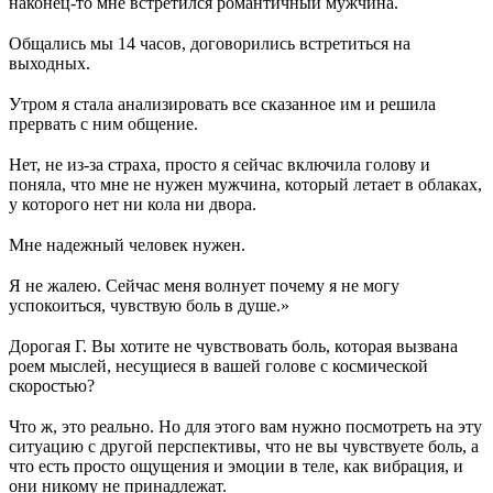
наконец-то мне встретился романтичный мужчина.
⠀
Общались мы 14 часов, договорились встретиться на
выходных.
⠀
Утром я стала анализировать все сказанное им и решила
прервать с ним общение.
⠀
Нет, не из-за страха, просто я сейчас включила голову и
поняла, что мне не нужен мужчина, который летает в облаках,
у которого нет ни кола ни двора.
⠀
Мне надежный человек нужен.
⠀
Я не жалею. Сейчас меня волнует почему я не могу
успокоиться, чувствую боль в душе.»
⠀
Дорогая Г. Вы хотите не чувствовать боль, которая вызвана
роем мыслей, несущиеся в вашей голове с космической
скоростью?
⠀
Что ж, это реально. Но для этого вам нужно посмотреть на эту
ситуацию с другой перспективы, что не вы чувствуете боль, а
что есть просто ощущения и эмоции в теле, как вибрация, и
они никому не принадлежат.