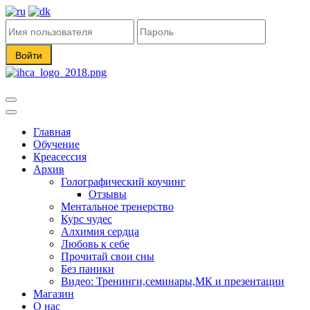
Toggle
navigation
Toggle
navigation
Главная
Обучение
Креасессия
Архив
Голографический коучинг
Отзывы
Ментальное тренерство
Курс чудес
Алхимия сердца
Любовь к себе
Прочитай свои сны
Без паники
Видео: Тренинги,семинары,МК и презентации
Магазин
О нас