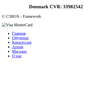
Denmark CVR: 33982542
© C5BOX - Framework
Главная
Обучение
Креасессия
Архив
Магазин
О нас