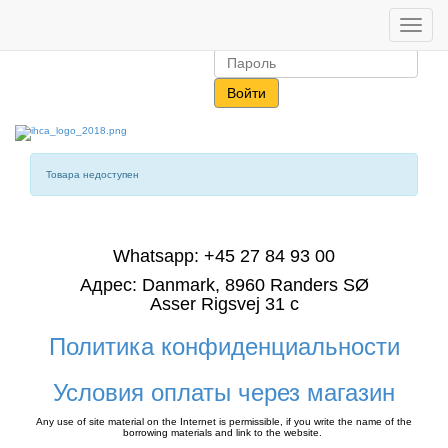
Toggle
navigat
Товара недоступен
Whatsapp: +45 27 84 93 00
Адрес: Danmark, 8960 Randers SØ
Asser Rigsvej 31 c
Политика конфиденциальности
Условия оплаты через магазин
Any use of site material on the Internet is permissible, if you write the name of the
borrowing materials and link to the website.