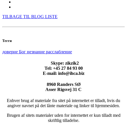
TILBAGE TIL BLOG LISTE
Тегги
доверие
Бог
незнание
расслабление
Skype: zikzik2
Tel: +45 27 84 93 00
E-mail: info@ihca.biz
8960 Randers SØ
Asser Rigsvej 31 C
Enhver brug af materiale fra sitet på internettet er tilladt, hvis du
angiver navnet på det lånte materiale og linker til hjemmesiden.
Brugen af sitets materialer uden for internettet er kun tilladt med
skriftlig tilladelse.