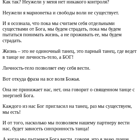
Как так? Неужели у меня нет никакого контроля? ⠀
Неужели я марионетка и свободы воли не существует. ⠀
И я осознала, что пока мы считаем себя отдельными
существами от Бога, мы будем страдать, пока мы будем
пытаться понимать жизнь, а не проживать ее, мы будем
страдать. ⠀
Жизнь – это не одиночный танец, это парный танец, где ведет
в танце не личность-тело, а БОГ! ⠀
Личность-тело позволяет ему себя вести. ⠀
Вот откуда фраза на все воля Божья. ⠀
Она не принижает нас, нет, она говорит о священном танце с
энергией Бога. ⠀
Каждого из нас Бог пригласил на танец, раз мы существуем,
мы есть! ⠀
И от того, насколько мы позволяем нашему партнеру вести
нас, будет зависеть синхронность танца! ⠀
А когда мы пытаемся Бога вести, говоря, что я знаю лучше,